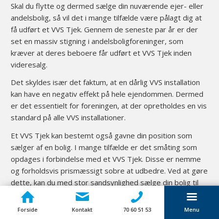
Skal du flytte og dermed sælge din nuværende ejer- eller
andelsbolig, så vil det i mange tilfælde være pålagt dig at
få udført et VVS Tjek. Gennem de seneste par år er der
set en massiv stigning i andelsboligforeninger, som
kræver at deres beboere får udført et VVS Tjek inden
videresalg.
Det skyldes især det faktum, at en dårlig VVS installation
kan have en negativ effekt på hele ejendommen. Dermed
er det essentielt for foreningen, at der opretholdes en vis
standard på alle VVS installationer.
Et VVS Tjek kan bestemt også gavne din position som
sælger af en bolig. I mange tilfælde er det småting som
opdages i forbindelse med et VVS Tjek. Disse er nemme
og forholdsvis prismæssigt sobre at udbedre. Ved at gøre
dette, kan du med stor sandsynlighed sælge din bolig til
en bedre pris.
Forside
Kontakt
70 60 51 53
Menu
Læs mere om VVS Tjek i en andelsbolig:
www.ret-